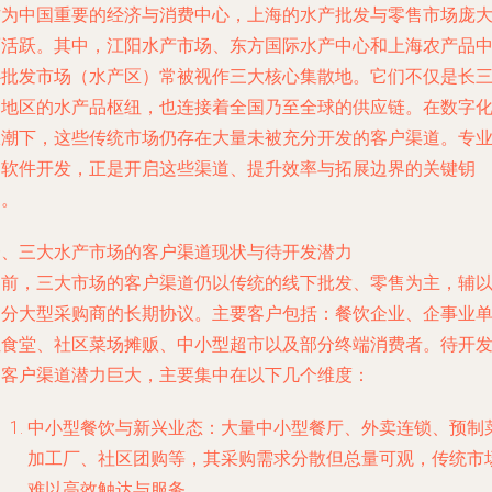
作为中国重要的经济与消费中心，上海的水产批发与零售市场庞
而活跃。其中，江阳水产市场、东方国际水产中心和上海农产品
心批发市场（水产区）常被视作三大核心集散地。它们不仅是长
角地区的水产品枢纽，也连接着全国乃至全球的供应链。在数字
浪潮下，这些传统市场仍存在大量未被充分开发的客户渠道。专
的软件开发，正是开启这些渠道、提升效率与拓展边界的关键钥
匙。
一、三大水产市场的客户渠道现状与待开发潜力
目前，三大市场的客户渠道仍以传统的线下批发、零售为主，辅
部分大型采购商的长期协议。主要客户包括：餐饮企业、企事业
位食堂、社区菜场摊贩、中小型超市以及部分终端消费者。待开
的客户渠道潜力巨大，主要集中在以下几个维度：
中小型餐饮与新兴业态
：大量中小型餐厅、外卖连锁、预制
加工厂、社区团购等，其采购需求分散但总量可观，传统市
难以高效触达与服务。