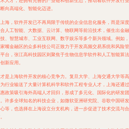
技术人才，还拥有完善的产业链和创新生态，推动着软件开发行
不断向高端化、智能化迈进。
在上海，软件开发已不再局限于传统的企业信息化服务，而是深
融合人工智能、大数据、云计算、物联网等前沿技术，催生出金
科技、智慧城市、工业互联网、数字娱乐等多个新兴领域。例如
陆家嘴金融区的众多科技公司正致力于开发高频交易系统和风险
理平台，张江高科技园区则聚焦于生物信息学软件和人工智能算
的创新应用。
人才是上海软件开发的核心竞争力。复旦大学、上海交通大学等
校为行业输送了大量计算机科学和软件工程专业人才，上海还通
优惠政策吸引海外高端人才回归，形成了多元化、国际化的研发
队。许多全球知名的科技企业，如微软亚洲研究院、谷歌中国研
中心等，也选择在上海设立分支机构，进一步促进了技术交流与
作。