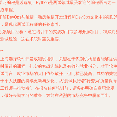
学习编程是必选项
：Python是测试领域最受欢迎的编程语言之一
务必掌握。
了解DevOps与敏捷
：熟悉敏捷开发流程和DevOps文化中的测试
色，是现代测试工程师的必备素养。
积累项目经验
：通过培训中的实战项目或参与开源项目，积累真
的测试经验，这在求职时至关重要。
**
在上海选择软件开发或测试培训，关键在于识别机构是否能够提
与时俱进的课程、扎实的实战训练以及有效的就业指导。对于软
测试而言，就业市场的大门依然敞开，但门槛已提高。成功的关
于个人技能的持续更新与深化，从“测试执行者”转变为“质量保障
的工程师与推动者”。在报名任何培训前，请务必明确自身职业规
划，做好长期学习的准备，方能在激烈的市场竞争中脱颖而出。