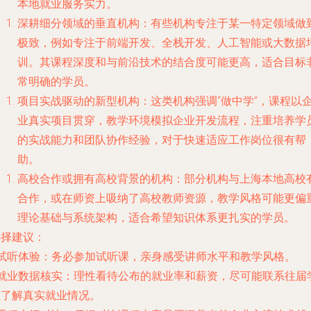
本地就业服务实力。
深耕细分领域的垂直机构
：有些机构专注于某一特定领域做
极致，例如专注于前端开发、全栈开发、人工智能或大数据
训。其课程深度和与前沿技术的结合度可能更高，适合目标
常明确的学员。
项目实战驱动的新型机构
：这类机构强调“做中学”，课程以
业真实项目贯穿，教学环境模拟企业开发流程，注重培养学
的实战能力和团队协作经验，对于快速适应工作岗位很有帮
助。
高校合作或拥有高校背景的机构
：部分机构与上海本地高校
合作，或在师资上吸纳了高校教师资源，教学风格可能更偏
理论基础与系统架构，适合希望知识体系更扎实的学员。
选择建议
：
试听体验
：务必参加试听课，亲身感受讲师水平和教学风格。
就业数据核实
：理性看待公布的就业率和薪资，尽可能联系往届
员了解真实就业情况。