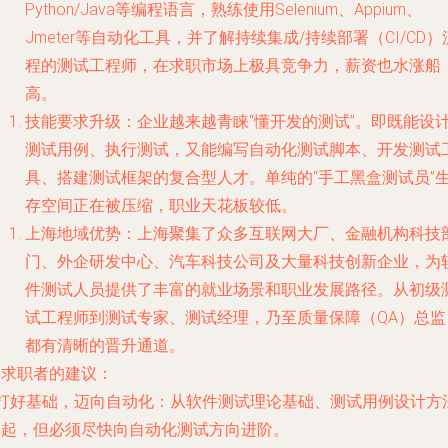
Python/Java等编程语言，熟练使用Selenium、Appium、
Jmeter等自动化工具，并了解持续集成/持续部署（CI/CD）
程的测试工程师，在求职市场上极具竞争力，薪资也水涨船
高。
技能要求升级
：企业越来越青睐“懂开发的测试”。即既能设
测试用例、执行测试，又能编写自动化测试脚本、开发测试
具、搭建测试框架的复合型人才。单纯的“手工黑盒测试员”
存空间正在被压缩，职业天花板较低。
上海地域优势
：上海聚集了众多互联网大厂、金融机构科技
门、外企研发中心、汽车科技公司及大量科技创新企业，为
件测试人员提供了丰富的就业场景和职业发展路径。从初级
试工程师到测试专家、测试经理，乃至质量保障（QA）总监
都有清晰的晋升通道。
给求职者的建议
：
打好基础，迈向自动化
：从软件测试理论基础、测试用例设计方
学起，但必须尽快向自动化测试方向进阶。