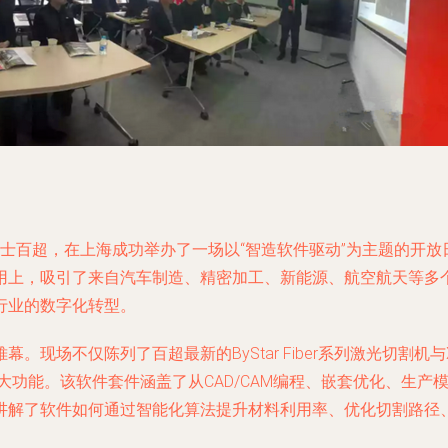
士百超，在上海成功举办了一场以“智造软件驱动”为主题的开
用上，吸引了来自汽车制造、精密加工、新能源、航空航天等多
行业的数字化转型。
现场不仅陈列了百超最新的ByStar Fiber系列激光切割机
大功能。该软件套件涵盖了从CAD/CAM编程、嵌套优化、生
解了软件如何通过智能化算法提升材料利用率、优化切割路径、实