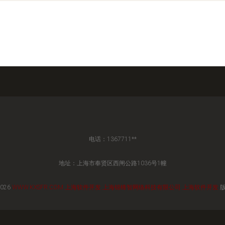
电话：1367711**
地址：上海市奉贤区西闸公路1036号1幢
2026
WWW.KXSFR.COM
上海软件开发
上海锦锋智网络科技有限公司
上海软件开发